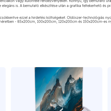
renciákon vagy különféle rendezvényeken. Könnyű, így bemutató után
elegáns is. A bemutató elkészítése után a grafika feltekerhető és pra
, csökkentve ezzel a hirdetési költségeket. Oldószer-technológiás n
n 4 méretben - 85x200cm, 100x200cm, 120x200cm és 150x200cm-es n