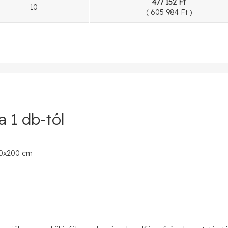
477 152 Ft
10
(
605 984 Ft
)
a 1 db-tól
50x200 cm