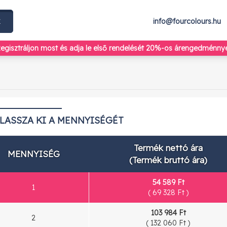
k
info@fourcolours.hu
egisztráljon most
és adja le első rendelését 20%-os árengedménnye
ÁLASSZA KI A MENNYISÉGÉT
Termék nettó ára
MENNYISÉG
(Termék bruttó ára)
54 589 Ft
1
(
69 328 Ft
)
103 984 Ft
2
(
132 060 Ft
)