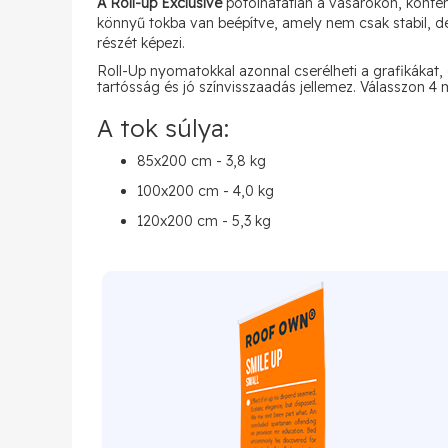
A Roll-up Exclusive
pótolhatatlan a vásárokon, konfe
könnyű tokba van beépítve, amely nem csak stabil, de 
részét képezi.
Roll-Up nyomatokkal azonnal cserélheti a grafikákat
tartósság és jó színvisszaadás jellemez. Válasszo
A tok súlya:
85x200 cm - 3,8 kg
100x200 cm - 4,0 kg
120x200 cm - 5,3 kg