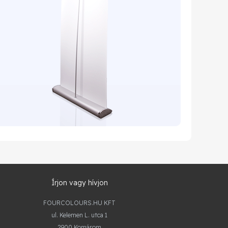
Írjon vagy hívjon
FOURCOLOURS.HU KFT
ul. Kelemen L. utca 1
2900 Komárom