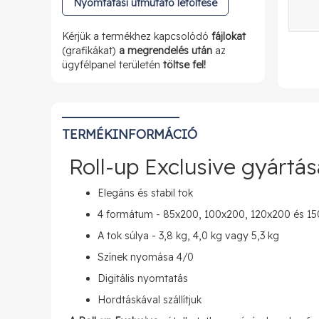
Nyomtatási útmutató letöltése
Kérjük a termékhez kapcsolódó
fájlokat
(grafikákat)
a megrendelés után
az
ügyfélpanel területén
töltse fel!
TERMÉKINFORMÁCIÓ
Roll-up Exclusive gyártás
Elegáns és stabil tok
4 formátum - 85x200, 100x200, 120x200 és 1
A tok súlya - 3,8 kg, 4,0 kg vagy 5,3 kg
Színek nyomása 4/0
Digitális nyomtatás
Hordtáskával szállítjuk