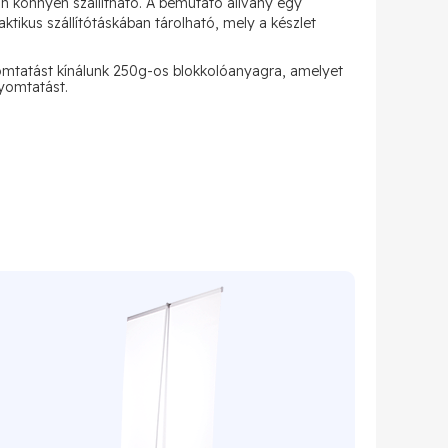
 könnyen szállítható. A bemutató állvány egy
ktikus szállítótáskában tárolható, mely a készlet
yomtatást kínálunk 250g-os blokkolóanyagra, amelyet
yomtatást.