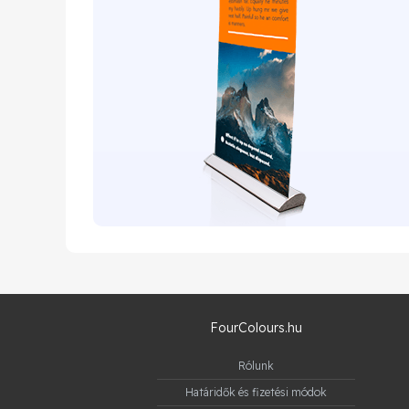
FourColours.hu
Rólunk
Határidők és fizetési módok