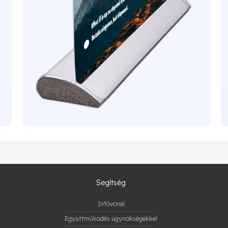
Segítség
Infóvonal
Együttműködés ügynökségekkel