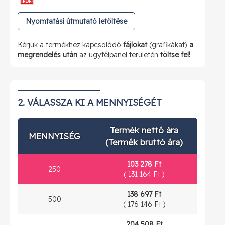
Nyomtatási útmutató letöltése
Kérjük a termékhez kapcsolódó
fájlokat
(grafikákat)
a
megrendelés után
az ügyfélpanel területén
töltse fel!
2. VÁLASSZA KI A MENNYISÉGÉT
Termék nettó ára
MENNYISÉG
(Termék bruttó ára)
103 278 Ft
250
(
131 164 Ft
)
138 697 Ft
500
(
176 146 Ft
)
204 508 Ft