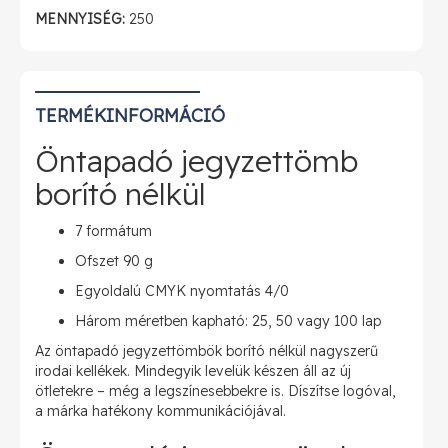
MENNYISÉG:
250
TERMÉKINFORMÁCIÓ
Öntapadó jegyzettömb
borító nélkül
7 formátum
Ofszet 90 g
Egyoldalú CMYK nyomtatás 4/0
Három méretben kapható: 25, 50 vagy 100 lap
Az öntapadó jegyzettömbök borító nélkül nagyszerű
irodai kellékek. Mindegyik levelük készen áll az új
ötletekre – még a legszínesebbekre is. Díszítse logóval,
a márka hatékony kommunikációjával.