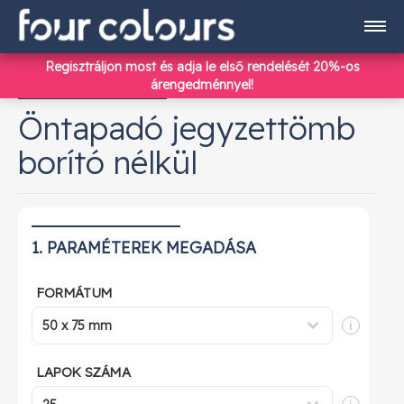
Regisztráljon most
és adja le első rendelését 20%-os
Termékek
árengedménnyel!
Öntapadó jegyzettömb
borító nélkül
Regisztráció
Bejelentkezés
1. PARAMÉTEREK MEGADÁSA
info@fourcolours.hu
FORMÁTUM
+36 70 590 4186
i
LAPOK SZÁMA