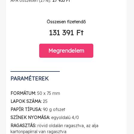
ÁFA összesen (27%):
27 933 Ft
Összesen fizetendő
131 391 Ft
Megrendelem
PARAMÉTEREK
FORMÁTUM:
50 x 75 mm
LAPOK SZÁMA:
25
PAPÍR TÍPUSA:
90 g ofszet
SZÍNEK NYOMÁSA:
egyoldalú 4/0
RAGASZTÁS:
rövid oldalán ragasztva, az alja
kartonpapírral van ragasztva