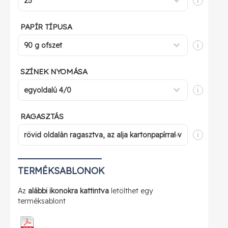
i
PAPÍR TÍPUSA
i
SZÍNEK NYOMÁSA
i
RAGASZTÁS
i
TERMÉKSABLONOK
Az
alábbi ikonokra kattintva
letölthet egy
terméksablont