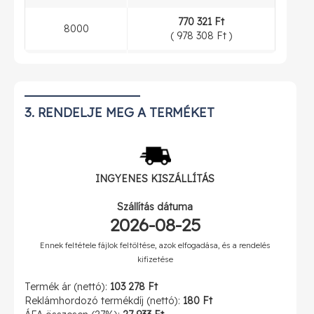
770 321 Ft
8000
(
978 308 Ft
)
843 368 Ft
9000
(
1 071 078 Ft
)
907 761 Ft
3. RENDELJE MEG A TERMÉKET
10000
(
1 152 857 Ft
)
INGYENES
KISZÁLLÍTÁS
Szállítás dátuma
2026-08-25
Ennek feltétele fájlok feltöltése, azok elfogadása, és a rendelés
kifizetése
Termék ár (nettó):
103 278 Ft
Reklámhordozó termékdíj (nettó):
180 Ft