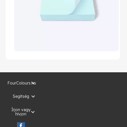
FourColours.hu
Segítség
Írjon vagy
hívjon