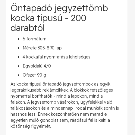
Öntapadó jegyzettömb
kocka típusú - 200
darabtól
6 formátum
Mérete 305-890 lap
4 kockafal nyomtatása lehetséges
Egyoldalú 4/0
Ofszet 90 g
Az kocka típusú öntapadó jegyzettömbök az egyik
legpraktikusabb reklámcikkek. A blokkok tetszőleges
nyomattal boríthatók - mind a lapokon, mind a
falakon. A jegyzettömb vásárokon, ügyfelekkel való
találkozásokon és a mindennapi irodai munkák során is
hasznos lesz. Ennek köszönhetően nem marad el
egyetlen múló gondolat sem, ráadásul fel is kelti a
közönség figyelmét.