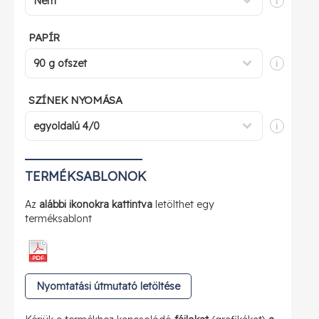
i
PAPÍR
i
SZÍNEK NYOMÁSA
i
TERMÉKSABLONOK
Az
alábbi ikonokra kattintva
letölthet egy
terméksablont
Nyomtatási útmutató letöltése