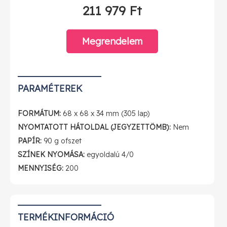
211 979 Ft
5 139 390 Ft
10000
(
6 527 026 Ft
)
Megrendelem
PARAMÉTEREK
FORMÁTUM:
68 x 68 x 34 mm (305 lap)
NYOMTATOTT HÁTOLDAL (JEGYZETTÖMB):
Nem
PAPÍR:
90 g ofszet
SZÍNEK NYOMÁSA:
egyoldalú 4/0
MENNYISÉG:
200
TERMÉKINFORMÁCIÓ