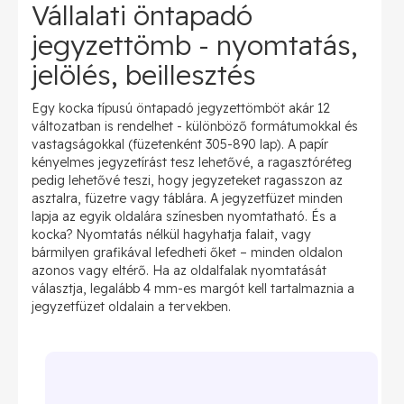
Vállalati öntapadó
jegyzettömb - nyomtatás,
jelölés, beillesztés
Egy kocka típusú öntapadó jegyzettömböt akár 12
változatban is rendelhet - különböző formátumokkal és
vastagságokkal (füzetenként 305-890 lap). A papír
kényelmes jegyzetírást tesz lehetővé, a ragasztóréteg
pedig lehetővé teszi, hogy jegyzeteket ragasszon az
asztalra, füzetre vagy táblára. A jegyzetfüzet minden
lapja az egyik oldalára színesben nyomtatható. És a
kocka? Nyomtatás nélkül hagyhatja falait, vagy
bármilyen grafikával lefedheti őket – minden oldalon
azonos vagy eltérő. Ha az oldalfalak nyomtatását
választja, legalább 4 mm-es margót kell tartalmaznia a
jegyzetfüzet oldalain a tervekben.