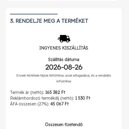
1 488 990 Ft
2500
(
1 891 018 Ft
)
1 751 920 Ft
3. RENDELJE MEG A TERMÉKET
3000
(
2 224 939 Ft
)
2 242 460 Ft
4000
(
2 847 925 Ft
)
INGYENES
KISZÁLLÍTÁS
2 703 150 Ft
5000
(
3 433 001 Ft
)
Szállítás dátuma
2026-08-26
3 204 340 Ft
6000
(
4 069 512 Ft
)
Ennek feltétele fájlok feltöltése, azok elfogadása, és a rendelés
kifizetése
3 695 810 Ft
7000
Termék ár (nettó):
165 382 Ft
(
4 693 679 Ft
)
Reklámhordozó termékdíj (nettó):
1 530 Ft
ÁFA összesen (27%):
45 067 Ft
4 186 620 Ft
8000
(
5 317 008 Ft
)
4 668 800 Ft
9000
Összesen fizetendő
(
5 929 376 Ft
)