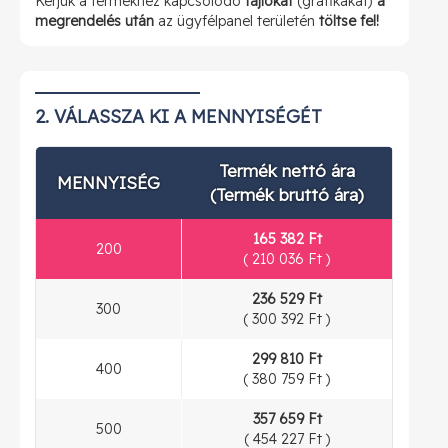
Kérjük a termékhez kapcsolódó
fájlokat
(grafikákat)
a
megrendelés után
az ügyfélpanel területén
töltse fel!
2. VÁLASSZA KI A MENNYISÉGÉT
Termék nettó ára
MENNYISÉG
(Termék bruttó ára)
165 382 Ft
200
(
210 036 Ft
)
236 529 Ft
300
(
300 392 Ft
)
299 810 Ft
400
(
380 759 Ft
)
357 659 Ft
500
(
454 227 Ft
)