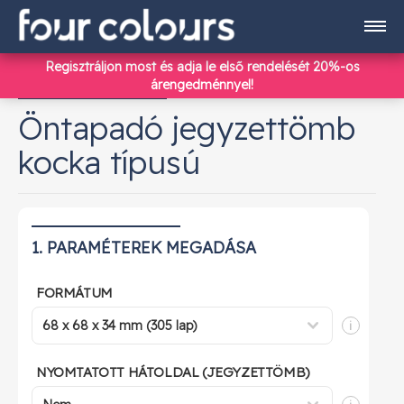
Regisztráljon most
és adja le első rendelését 20%-os
Termékek
árengedménnyel!
Öntapadó jegyzettömb
kocka típusú
Regisztráció
Bejelentkezés
1. PARAMÉTEREK MEGADÁSA
info@fourcolours.hu
FORMÁTUM
+36 70 590 4186
i
NYOMTATOTT HÁTOLDAL (JEGYZETTÖMB)