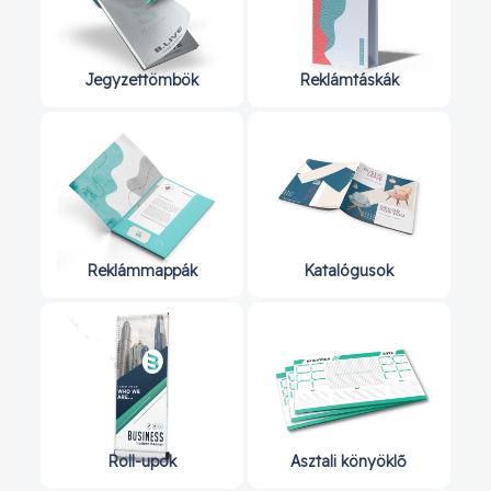
Jegyzettömbök
Reklámtáskák
Reklámmappák
Katalógusok
Roll-upok
Asztali könyöklő