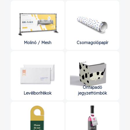
Molinó / Mesh
Csomagolópapír
Öntapadó
Levélborítékok
jegyzettömbök