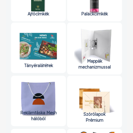
Ajtócímkék
Palackcímkék
Mappák
Tányéralátétek
mechanizmussal
Reklámtáska Mesh
Szórólapok
hálóból
Prémium