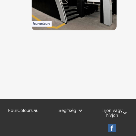
FourColours.hu
Segítség
Írjon vagy
hívjon