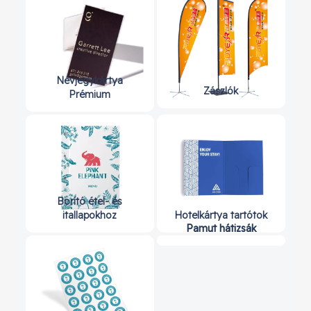
Névjegykártya
Zászlók
Prémium
Borító étel- és
itallapokhoz
Hotelkártya tartótok
Pamut hátizsák
Pamut hátizsák