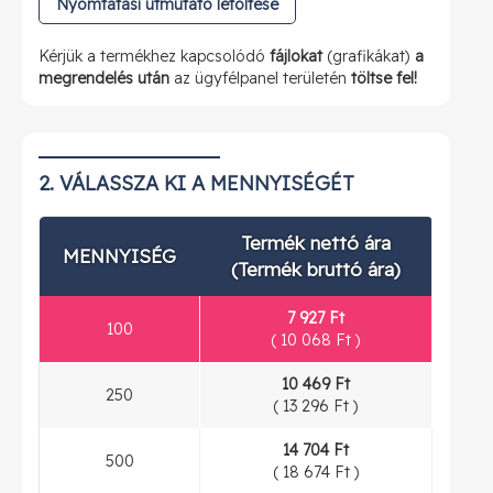
Nyomtatási útmutató letöltése
Kérjük a termékhez kapcsolódó
fájlokat
(grafikákat)
a
megrendelés után
az ügyfélpanel területén
töltse fel!
2. VÁLASSZA KI A MENNYISÉGÉT
Termék nettó ára
MENNYISÉG
(Termék bruttó ára)
7 927 Ft
100
(
10 068 Ft
)
10 469 Ft
250
(
13 296 Ft
)
14 704 Ft
500
(
18 674 Ft
)