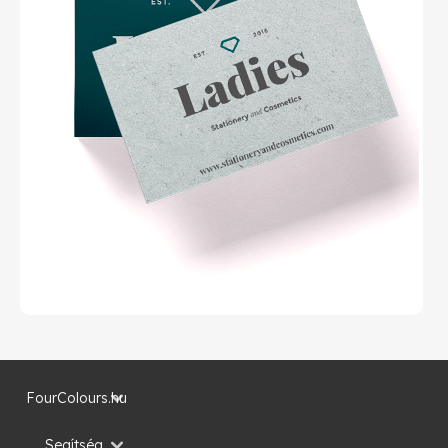
FourColours.hu
Segítség