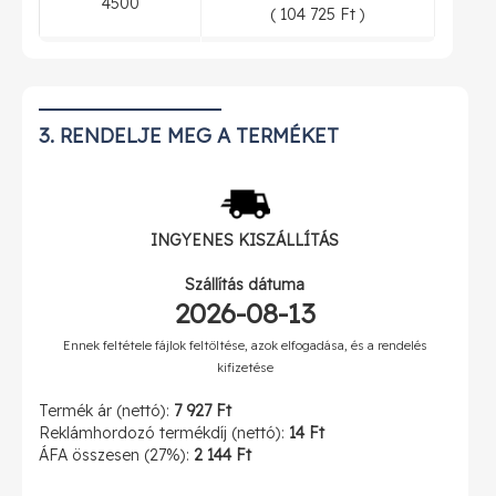
4500
(
104 725 Ft
)
90 931 Ft
5000
(
115 483 Ft
)
3. RENDELJE MEG A TERMÉKET
INGYENES
KISZÁLLÍTÁS
Szállítás dátuma
2026-08-13
Ennek feltétele fájlok feltöltése, azok elfogadása, és a rendelés
kifizetése
Termék ár (nettó):
7 927 Ft
Reklámhordozó termékdíj (nettó):
14 Ft
ÁFA összesen (27%):
2 144 Ft