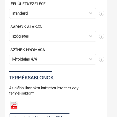
FELÜLETKEZELÉSE
i
SARKOK ALAKJA
i
SZÍNEK NYOMÁSA
i
TERMÉKSABLONOK
Az
alábbi ikonokra kattintva
letölthet egy
terméksablont