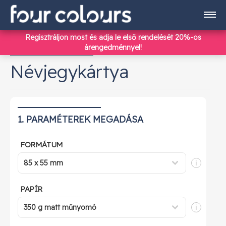
Regisztráljon most
és adja le első rendelését 20%-os
Termékek
árengedménnyel!
Névjegykártya
Regisztráció
1. PARAMÉTEREK MEGADÁSA
Bejelentkezés
FORMÁTUM
info@fourcolours.hu
i
+36 70 590 4186
PAPÍR
i