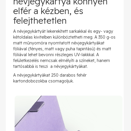
névjegykártya könnyen
elfér a kézben, és
felejthetetlen
A névjegykártyát lekerekített sarkakkal és egy- vagy
kétoldalas kivitelben különböztetheti meg. A 350 g-os
matt műnyomóra nyomtatott névjegykártyákat
fóliával (fényes, matt vagy puha tapintású) és matt
fóliával lehet bevonni részleges UV-lakkkal. A
felületkezelés nemcsak elmélyíti a színeket, hanem
tartósabbá is teszi a névjegykártyákat.
A névjegykártyákat 250 darabos fehér
kartondobozokba csomagoljuk.