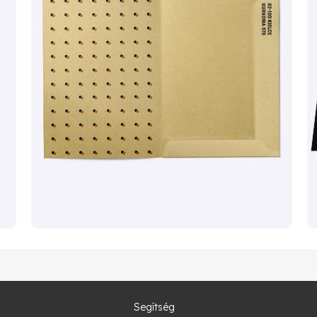
1 486 060 Ft
8000
(
1 887 297 Ft
)
1 658 460 Ft
9000
(
2 106 245 Ft
)
1 826 180 Ft
10000
(
2 319 249 Ft
)
Segítség