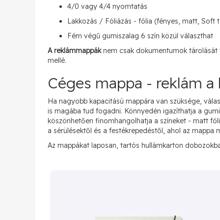
4/0 vagy 4/4 nyomtatás
Lakkozás / Fóliázás - fólia (fényes, matt, Soft 
Fém végű gumiszalag 6 szín közül választhat
A reklámmappák
nem csak dokumentumok tárolását tes
mellé.
Céges mappa - reklám a
Ha nagyobb kapacitású mappára van szüksége, válass
is magába tud fogadni. Könnyedén igazíthatja a gumizs
köszönhetően finomhangolhatja a színeket - matt fóli
a sérülésektől és a festékrepedéstől, ahol az mappa me
Az mappákat laposan, tartós hullámkarton dobozokb