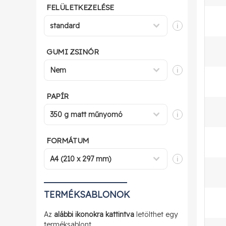
FELÜLETKEZELÉSE
i
GUMI ZSINÓR
i
PAPÍR
i
FORMÁTUM
i
TERMÉKSABLONOK
Az
alábbi ikonokra kattintva
letölthet egy
terméksablont