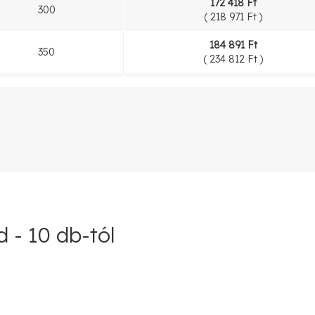
172 418 Ft
300
(
218 971 Ft
)
184 891 Ft
350
(
234 812 Ft
)
187 939 Ft
400
(
238 683 Ft
)
195 706 Ft
450
(
248 547 Ft
)
197 364 Ft
500
(
250 653 Ft
)
284 682 Ft
1000
 - 10 db-tól
(
361 547 Ft
)
371 172 Ft
1500
(
471 389 Ft
)
458 211 Ft
2000
(
581 928 Ft
)