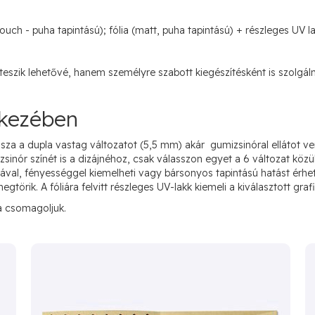
544 969 Ft
touch - puha tapintású); fólia (matt, puha tapintású) + részleges UV l
2500
(
692 111 Ft
)
632 287 Ft
zik lehetővé, hanem személyre szabott kiegészítésként is szolgálna
3000
(
803 005 Ft
)
718 496 Ft
 kezében
3500
(
912 490 Ft
)
za a dupla vastag változatot (5,5 mm) akár gumizsinóral ellátot 
805 816 Ft
inór színét is a dizájnéhoz, csak válasszon egyet a 6 változat közül
4000
(
1 023 387 Ft
)
ával, fényességgel kiemelheti vagy bársonyos tapintású hatást érhe
gtörik. A fóliára felvitt részleges UV-lakk kiemeli a kiválasztott gr
984 332 Ft
5000
a csomagoljuk.
(
1 250 102 Ft
)
1 152 030 Ft
6000
(
1 463 079 Ft
)
1 319 450 Ft
7000
(
1 675 702 Ft
)