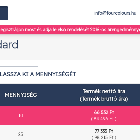
k
info@fourcolours.hu
egisztráljon most
és adja le első rendelését 20%-os árengedménnye
dard
ÁLASSZA KI A MENNYISÉGÉT
Termék nettó ára
MENNYISÉG
(Termék bruttó ára)
66 532 Ft
10
(
84 496 Ft
)
77 335 Ft
25
(
98 215 Ft
)