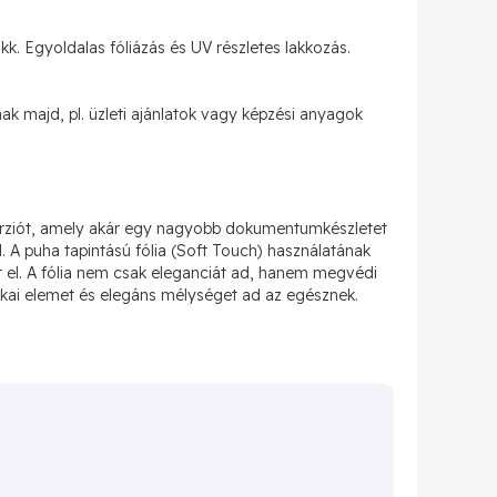
akk. Egyoldalas fóliázás és UV részletes lakkozás.
k majd, pl. üzleti ajánlatok vagy képzési anyagok
verziót, amely akár egy nagyobb dokumentumkészletet
. A puha tapintású fólia (Soft Touch) használatának
t el. A fólia nem csak eleganciát ad, hanem megvédi
afikai elemet és elegáns mélységet ad az egésznek.