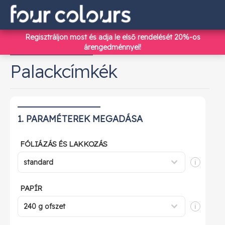
Regisztráljon most
és adja le első rendelését 20%-os
árengedménnyel!
Palackcímkék
1. PARAMÉTEREK MEGADÁSA
FÓLIÁZÁS ÉS LAKKOZÁS
i
i
PAPÍR
i