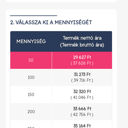
2. VÁLASSZA KI A MENNYISÉGÉT
Termék nettó ára
MENNYISÉG
(Termék bruttó ára)
29 627 Ft
50
(
37 626 Ft
)
31 273 Ft
100
(
39 716 Ft
)
32 320 Ft
150
(
41 046 Ft
)
33 666 Ft
200
(
42 756 Ft
)
35 164 Ft