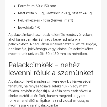
Formátum 60 x 150 mm
Matt kréta 350 g, Kraftliner 250 g, ofszet 240 g
Felületkezelés - fólia (fényes, matt)
Egyoldalú 4/0
A palackcímkék hasznosak különféle rendezvényeken,
ahol bármilyen aláírást vagy képet adhatunk a
palackokhoz. A cédulákon elhelyezhetsz pl. az ital logója,
dedikációja, jókívánsága vagy leírása. Palackcímkéket
nyomtatunk univerzális 60 x 150 mm-es méretben.
Palackcímkék – nehéz
levenni róluk a szemünket
A palackon lévő minden címkére egy kis fényességet
tehetünk, ha fényes fóliával letakarjuk - vagy matt
fóliával enyhén világosítjuk. A fólia nem csak növeli a
címke esztétikai értékét, hanem megvédi a gyors
tönkremeneteltől is. Építsen az individualizmusra, és
nyomtassa ki saját palackcímkéit.