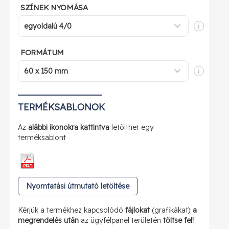
SZÍNEK NYOMÁSA
i
FORMÁTUM
i
TERMÉKSABLONOK
Az
alábbi ikonokra kattintva
letölthet egy
terméksablont
Nyomtatási útmutató letöltése
Kérjük a termékhez kapcsolódó
fájlokat
(grafikákat)
a
megrendelés után
az ügyfélpanel területén
töltse fel!