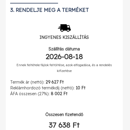
49 527 Ft
3. RENDELJE MEG A TERMÉKET
800
(
62 899 Ft
)
52 670 Ft
900
(
66 891 Ft
)
INGYENES
KISZÁLLÍTÁS
55 064 Ft
1000
(
69 931 Ft
)
Szállítás dátuma
2026-08-18
Ennek feltétele fájlok feltöltése, azok elfogadása, és a rendelés
kifizetése
Termék ár (nettó):
29 627 Ft
Reklámhordozó termékdíj (nettó):
10 Ft
ÁFA összesen (27%):
8 002 Ft
Összesen fizetendő
37 638 Ft