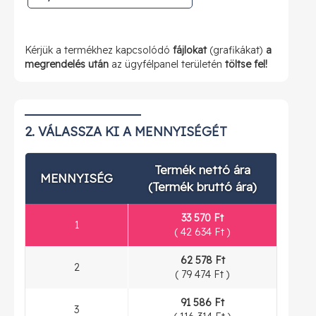
Kérjük a termékhez kapcsolódó
fájlokat
(grafikákat)
a
megrendelés után
az ügyfélpanel területén
töltse fel!
2. VÁLASSZA KI A MENNYISÉGÉT
Termék nettó ára
MENNYISÉG
(Termék bruttó ára)
33 570 Ft
1
(
42 634 Ft
)
62 578 Ft
2
(
79 474 Ft
)
91 586 Ft
3