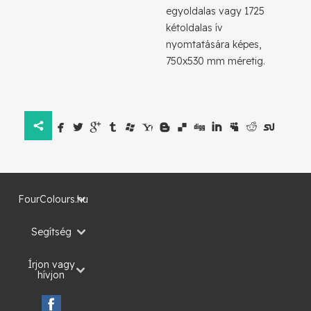
egyoldalas vagy 1725
kétoldalas ív
nyomtatására képes,
750x530 mm méretig.














FourColours.hu
Segítség
Írjon vagy
hívjon