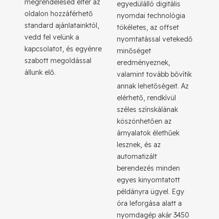
megrendelésed eltér az
egyedülálló digitális
oldalon hozzáférhető
nyomdai technológia
standard ajánlatainktól,
tökéletes, az offset
vedd fel velünk a
nyomtatással vetekedő
kapcsolatot, és egyénre
minőséget
szabott megoldással
eredményeznek,
állunk elő.
valamint tovább bővítik
annak lehetőségeit. Az
elérhető, rendkívül
széles színskálának
köszönhetően az
árnyalatok élethűek
lesznek, és az
automatizált
berendezés minden
egyes kinyomtatott
példányra ügyel. Egy
óra leforgása alatt a
nyomdagép akár 3450