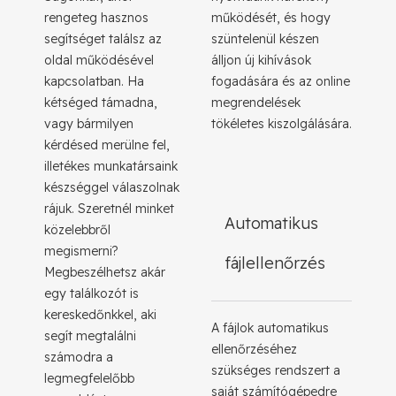
rengeteg hasznos
működését, és hogy
segítséget találsz az
szüntelenül készen
oldal működésével
álljon új kihívások
kapcsolatban. Ha
fogadására és az online
kétséged támadna,
megrendelések
vagy bármilyen
tökéletes kiszolgálására.
kérdésed merülne fel,
illetékes munkatársaink
készséggel válaszolnak
rájuk. Szeretnél minket
Automatikus
közelebbről
megismerni?
fájlellenőrzés
Megbeszélhetsz akár
egy találkozót is
kereskedőnkkel, aki
A fájlok automatikus
segít megtalálni
ellenőrzéséhez
számodra a
szükséges rendszert a
legmegfelelőbb
saját számítógépedre