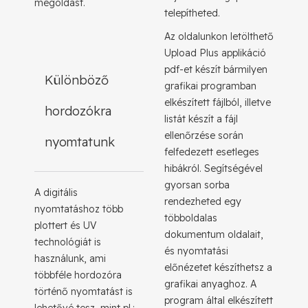
megoldást.
telepítheted.
Az oldalunkon letölthető
Upload Plus applikáció
pdf-et készít bármilyen
Különböző
grafikai programban
elkészített fájlból, illetve
hordozókra
listát készít a fájl
ellenőrzése során
nyomtatunk
felfedezett esetleges
hibákról. Segítségével
gyorsan sorba
A digitális
rendezheted egy
nyomtatáshoz több
többoldalas
plottert és UV
dokumentum oldalait,
technológiát is
és nyomtatási
használunk, ami
előnézetet készíthetsz a
többféle hordozóra
grafikai anyaghoz. A
történő nyomtatást is
program által elkészített