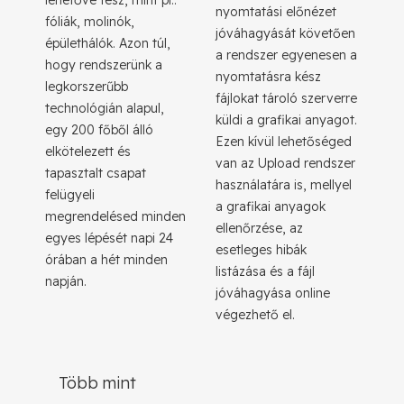
lehetővé tesz, mint pl.:
nyomtatási előnézet
fóliák, molinók,
jóváhagyását követően
épülethálók. Azon túl,
a rendszer egyenesen a
hogy rendszerünk a
nyomtatásra kész
legkorszerűbb
fájlokat tároló szerverre
technológián alapul,
küldi a grafikai anyagot.
egy 200 főből álló
Ezen kívül lehetőséged
elkötelezett és
van az Upload rendszer
tapasztalt csapat
használatára is, mellyel
felügyeli
a grafikai anyagok
megrendelésed minden
ellenőrzése, az
egyes lépését napi 24
esetleges hibák
órában a hét minden
listázása és a fájl
napján.
jóváhagyása online
végezhető el.
Több mint