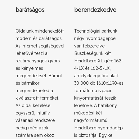
barátságos
berendezkedve
Oldalunk mindenekelőtt
Technológiai parkunk
modern és barátságos.
négy nyomdagéppel
Az internet segítségével
van felszerelve.
lehetővé teszi a
Büszkeségünk két
reklámanyagok gyors
Heidelberg XL gép: 162-
és kényelmes
4-LX és 162-5-LX,
megrendelését. Bárhol
amelyek egy óra alatt
és bármikor
30 000 db 1610x1190-es
megrendelheted a
formátumú ívpapír
kiválasztott terméket.
kinyomtatását teszik
Az oldal kezelése
lehetővé. A hatékony
egyszerű, intuitív
működést két
vásárlási rendszere
nagyformátumú
pedig még azok
Heidelberg nyomdagép
számára sem okoz
is biztosítja. Egyike