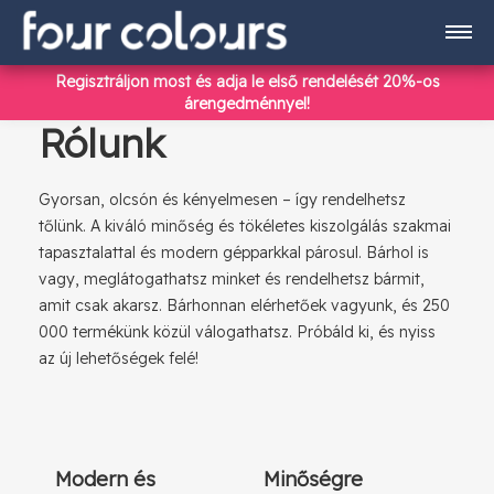
Regisztráljon most
és adja le első rendelését 20%-os
Termékek
árengedménnyel!
Rólunk
Regisztráció
Gyorsan, olcsón és kényelmesen – így rendelhetsz
tőlünk. A kiváló minőség és tökéletes kiszolgálás szakmai
tapasztalattal és modern gépparkkal párosul. Bárhol is
Bejelentkezés
vagy, meglátogathatsz minket és rendelhetsz bármit,
amit csak akarsz. Bárhonnan elérhetőek vagyunk, és 250
000 termékünk közül válogathatsz. Próbáld ki, és nyiss
info@fourcolours.hu
az új lehetőségek felé!
+36 70 590 4186
Modern és
Minőségre