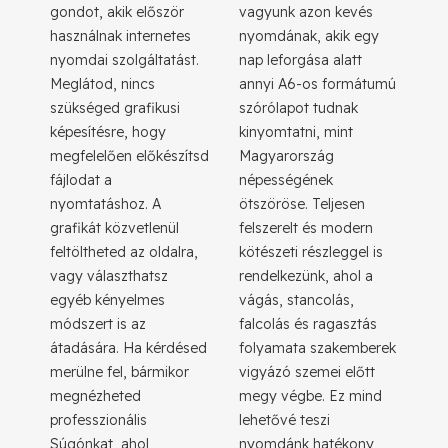
gondot, akik először
vagyunk azon kevés
használnak internetes
nyomdának, akik egy
nyomdai szolgáltatást.
nap leforgása alatt
Meglátod, nincs
annyi A6-os formátumú
szükséged grafikusi
szórólapot tudnak
képesítésre, hogy
kinyomtatni, mint
megfelelően előkészítsd
Magyarország
fájlodat a
népességének
nyomtatáshoz. A
ötszöröse. Teljesen
grafikát közvetlenül
felszerelt és modern
feltöltheted az oldalra,
kötészeti részleggel is
vagy választhatsz
rendelkezünk, ahol a
egyéb kényelmes
vágás, stancolás,
módszert is az
falcolás és ragasztás
átadására. Ha kérdésed
folyamata szakemberek
merülne fel, bármikor
vigyázó szemei előtt
megnézheted
megy végbe. Ez mind
professzionális
lehetővé teszi
Súgónkat, ahol
nyomdánk hatékony