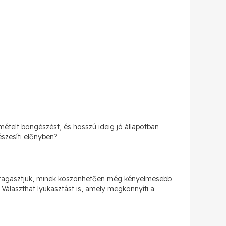
telt böngészést, és hosszú ideig jó állapotban
szesíti előnyben?
al ragasztjuk, minek köszönhetően még kényelmesebb
. Választhat lyukasztást is, amely megkönnyíti a