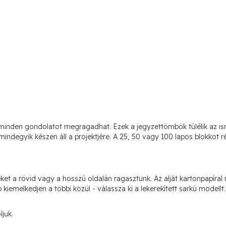
227 110 Ft
1700
(
288 430 Ft
)
235 344 Ft
1800
(
298 887 Ft
)
247 714 Ft
1900
(
314 597 Ft
)
254 516 Ft
2000
(
323 236 Ft
)
nden gondolatot megragadhat. Ezek a jegyzettömbök túlélik az ismé
ndegyik készen áll a projektjére. A 25, 50 vagy 100 lapos blokkot ré
319 839 Ft
2500
(
406 196 Ft
)
384 761 Ft
3000
ket a rövid vagy a hosszú oldalán ragasztunk. Az alját kartonpapír
(
488 647 Ft
)
kiemelkedjen a többi közül - válassza ki a lekerekített sarkú modellt
445 545 Ft
3500
(
565 843 Ft
)
juk.