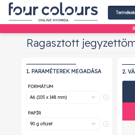
Terméke
R
Ragasztott jegyzettöm
1. PARAMÉTEREK MEGADÁSA
2. V
FORMÁTUM
i
PAPÍR
i