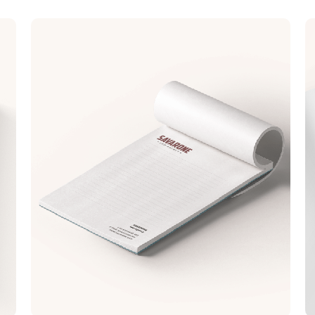
500 780 Ft
4000
(
635 991 Ft
)
564 260 Ft
4500
(
716 611 Ft
)
623 406 Ft
5000
(
791 726 Ft
)