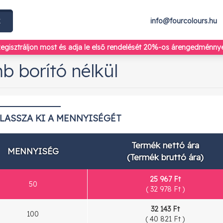
k
info@fourcolours.hu
egisztráljon most
és adja le első rendelését 20%-os árengedménnye
b borító nélkül
ÁLASSZA KI A MENNYISÉGÉT
Termék nettó ára
MENNYISÉG
(Termék bruttó ára)
25 967 Ft
50
(
32 978 Ft
)
32 143 Ft
100
(
40 821 Ft
)