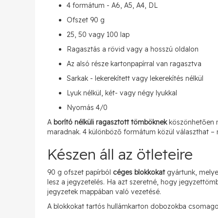
4 formátum - A6, A5, A4, DL
Ofszet 90 g
25, 50 vagy 100 lap
Ragasztás a rövid vagy a hosszú oldalon
Az alsó része kartonpapírral van ragasztva
Sarkak - lekerekített vagy lekerekítés nélkül
Lyuk nélkül, két- vagy négy lyukkal
Nyomás 4/0
A
b
orító
nélküli ragasztott tömböknek
köszönhetően mi
maradnak. 4 különböző formátum közül választhat – mi
Készen áll az ötleteire
90 g ofszet papírból
céges blokkokat
gyártunk, melye
lesz a jegyzetelés. Ha azt szeretné, hogy jegyzettömb 
jegyzetek mappában való vezetésé.
A blokkokat tartós hullámkarton dobozokba csomagol