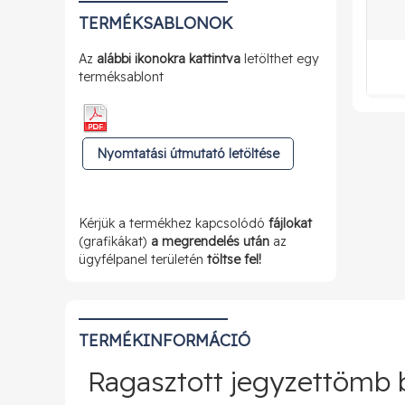
TERMÉKSABLONOK
Az
alábbi ikonokra kattintva
letölthet egy
terméksablont
Nyomtatási útmutató letöltése
Kérjük a termékhez kapcsolódó
fájlokat
(grafikákat)
a megrendelés után
az
ügyfélpanel területén
töltse fel!
TERMÉKINFORMÁCIÓ
Ragasztott jegyzettömb bo