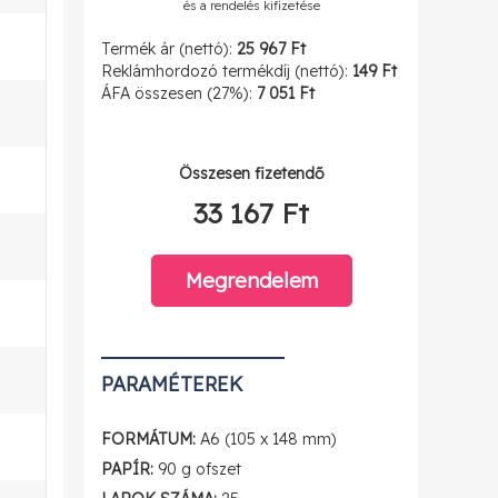
és a rendelés kifizetése
Termék ár (nettó):
25 967 Ft
Reklámhordozó termékdíj (nettó):
149 Ft
ÁFA összesen (27%):
7 051 Ft
Összesen fizetendő
33 167 Ft
Megrendelem
PARAMÉTEREK
FORMÁTUM:
A6 (105 x 148 mm)
PAPÍR:
90 g ofszet